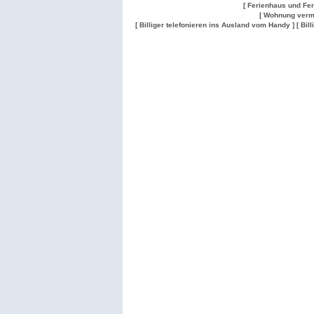
[ Ferienhaus und Fe
[ Wohnung verm
[ Billiger telefonieren ins Ausland vom Handy ]
[ Bil
Wohnung
Wohnung
Gesuch
Wohnungen