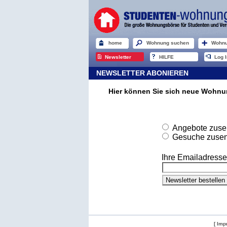
home
Wohnung suchen
Wohnu
Newsletter
HILFE
Log I
NEWSLETTER ABONIEREN
Hier können Sie sich neue Wohn
Angebote zusen
Gesuche zusend
Ihre Emailadresse
[ Imp