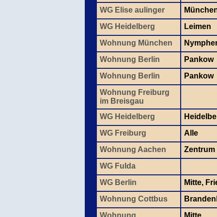
WG Elise aulinger
Münche
WG Heidelberg
Leimen
Wohnung München
Nymphe
Wohnung Berlin
Pankow
Wohnung Berlin
Pankow
Wohnung Freiburg
im Breisgau
WG Heidelberg
Heidelbe
WG Freiburg
Alle
Wohnung Aachen
Zentrum
WG Fulda
WG Berlin
Mitte, Fr
Wohnung Cottbus
Branden
Wohnung
Mitte