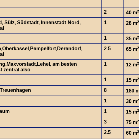
2
2
40 m
d, Sülz, Südstadt, Innenstadt-Nord,
1
2
28 m
al
1
2
35 m
,Oberkassel,Pempelfort,Derendorf,
2.5
2
65 m
al
g,Maxvorstadt,Lehel, am besten
1
2
12 m
 zentral also
1
2
15 m
/Treuenhagen
8
180 
1
2
30 m
baum
1
2
15 m
3
2
75 m
2.5
2
60 m