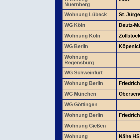
Nuernberg
Wohnung Lübeck
St. Jürg
WG Köln
Deutz-M
Wohnung Köln
Zollstoc
WG Berlin
Köpenic
Wohnung
Regensburg
WG Schweinfurt
Wohnung Berlin
Friedric
WG München
Obersen
WG Göttingen
Wohnung Berlin
Friedric
Wohnung Gießen
Wohnung
Nähe HS