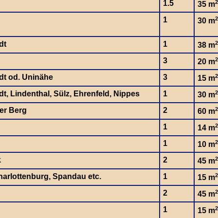
1.5
2
35 m
1
2
30 m
dt
1
2
38 m
3
2
20 m
dt od. Uninähe
3
2
15 m
t, Lindenthal, Sülz, Ehrenfeld, Nippes
1
2
30 m
er Berg
2
2
60 m
1
2
14 m
1
2
10 m
k
2
2
45 m
charlottenburg, Spandau etc.
1
2
15 m
2
2
45 m
1
2
15 m