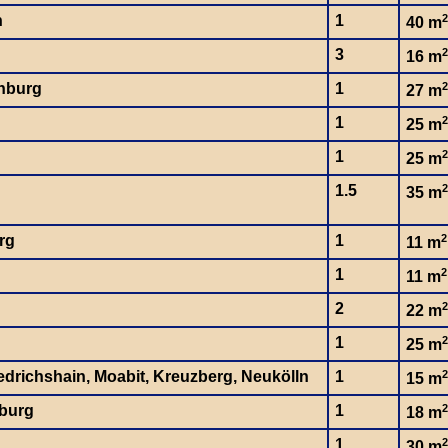
n
1
2
40 m
3
2
16 m
nburg
1
2
27 m
1
2
25 m
1
2
25 m
1.5
2
35 m
rg
1
2
11 m
1
2
11 m
2
2
22 m
1
2
25 m
iedrichshain, Moabit, Kreuzberg, Neukölln
1
2
15 m
burg
1
2
18 m
1
2
30 m