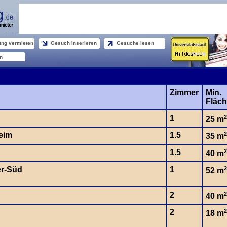
ng vermieten
Gesuch inserieren
Gesuche lesen
n
Zimmer
Min.
Fläc
1
2
25 m
eim
1.5
2
35 m
1.5
2
40 m
er-Süd
1
2
52 m
2
2
40 m
2
2
18 m