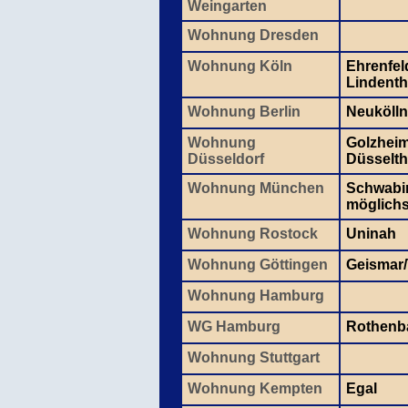
Weingarten
Wohnung Dresden
Wohnung Köln
Ehrenfel
Lindenth
Wohnung Berlin
Neukölln
Wohnung
Golzheim
Düsseldorf
Düsselth
Wohnung München
Schwabin
möglichst
Wohnung Rostock
Uninah
Wohnung Göttingen
Geismar
Wohnung Hamburg
WG Hamburg
Rothen
Wohnung Stuttgart
Wohnung Kempten
Egal