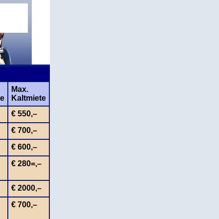
Max.
he
Kaltmiete
€ 550,–
€ 700,–
€ 600,–
€ 280=,–
€ 2000,–
€ 700,–