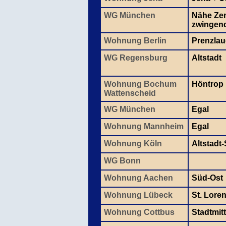
WG München
Nähe Zen
zwingen
Wohnung Berlin
Prenzlau
WG Regensburg
Altstadt
Wohnung Bochum
Höntrop
Wattenscheid
WG München
Egal
Wohnung Mannheim
Egal
Wohnung Köln
Altstadt
WG Bonn
Wohnung Aachen
Süd-Ost
Wohnung Lübeck
St. Lore
Wohnung Cottbus
Stadtmit