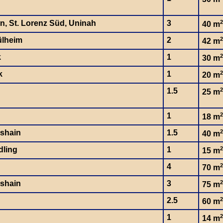
en, St. Lorenz Süd, Uninah
3
2
40 m
ülheim
2
2
42 m
k
1
2
30 m
k
1
2
20 m
1.5
2
25 m
1
2
18 m
hshain
1.5
2
40 m
dling
1
2
15 m
4
2
70 m
hshain
3
2
75 m
2.5
2
60 m
1
2
14 m