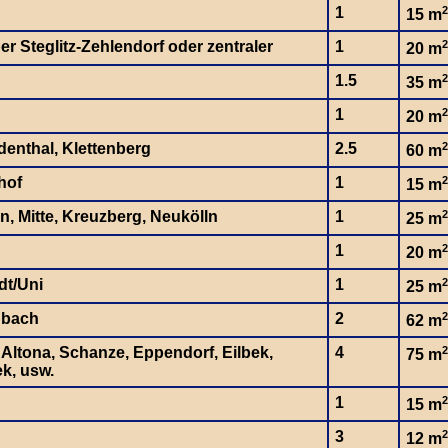
1
2
15 m
ber Steglitz-Zehlendorf oder zentraler
1
2
20 m
1.5
2
35 m
1
2
20 m
denthal, Klettenberg
2.5
2
60 m
hof
1
2
15 m
n, Mitte, Kreuzberg, Neukölln
1
2
25 m
1
2
20 m
dt/Uni
1
2
25 m
nbach
2
2
62 m
, Altona, Schanze, Eppendorf, Eilbek,
4
2
75 m
k, usw.
1
2
15 m
3
2
12 m