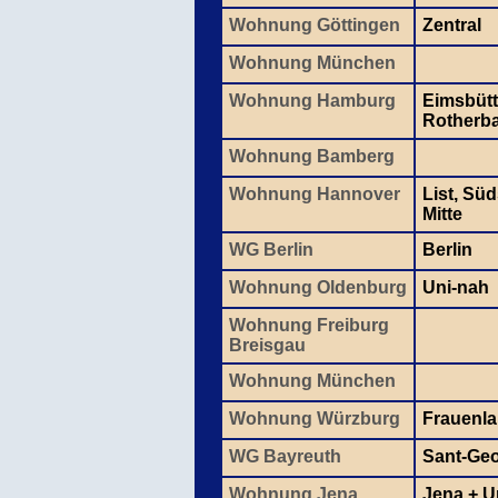
Wohnung Göttingen
Zentral
Wohnung München
Wohnung Hamburg
Eimsbütt
Rotherb
Wohnung Bamberg
Wohnung Hannover
List, Sü
Mitte
WG Berlin
Berlin
Wohnung Oldenburg
Uni-nah
Wohnung Freiburg
Breisgau
Wohnung München
Wohnung Würzburg
Frauenl
WG Bayreuth
Sant-Ge
Wohnung Jena
Jena + 