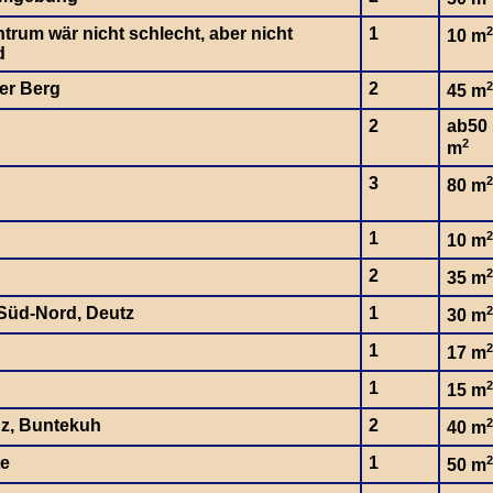
trum wär nicht schlecht, aber nicht
1
2
10 m
d
er Berg
2
2
45 m
2
ab50
2
m
3
2
80 m
1
2
10 m
2
2
35 m
-Süd-Nord, Deutz
1
2
30 m
1
2
17 m
1
2
15 m
nz, Buntekuh
2
2
40 m
te
1
2
50 m