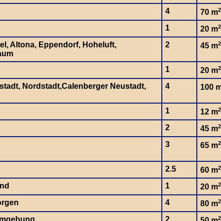
4
2
70 m
1
2
20 m
el, Altona, Eppendorf, Hoheluft,
2
2
45 m
aum
1
2
20 m
dstadt, Nordstadt,Calenberger Neustadt,
4
100 
1
2
12 m
2
2
45 m
3
2
65 m
2.5
2
60 m
and
1
2
20 m
orgen
4
2
80 m
Umgebung
2
2
50 m