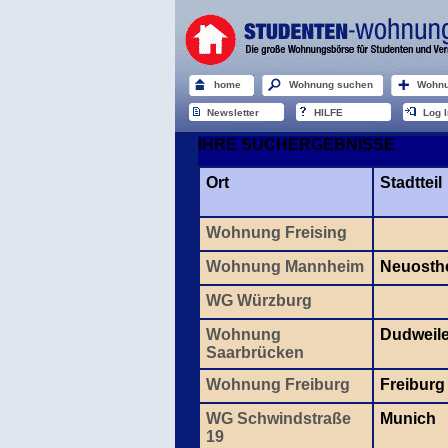
home
Wohnung suchen
Wohnu
Newsletter
HILFE
Log I
IHRE SUCHERGEBNISSE
Ort
Stadtteil
Wohnung Freising
Wohnung Mannheim
Neuosth
WG Würzburg
Wohnung
Dudweil
Saarbrücken
Wohnung Freiburg
Freiburg
WG Schwindstraße
Munich
19