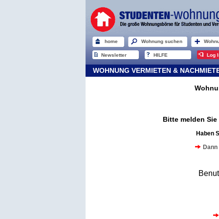
home
Wohnung suchen
Wohnu
Newsletter
HILFE
Log I
WOHNUNG VERMIETEN & NACHMIETER
Wohnun
Bitte melden Si
Haben S
Dann 
Benu