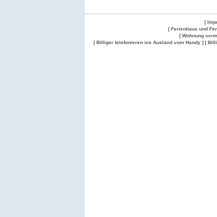
[ Imp
[ Ferienhaus und Fe
[ Wohnung verm
[ Billiger telefonieren ins Ausland vom Handy ]
[ Bil
Wohnung
Wohnung
Gesuch
Wohnungen